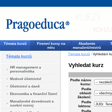
Témata kurzů
Firemní kurzy na
Akademie
T
míru
manažerů/mistrů
Témata kurzů
Vyhledání k
Témata kurzů
Vyhledat kurz
HR management a
personalistika
Mzdové účetnictví
Podle názvu
kurzu:
Účetnictví a daně
Podle
oblasti
Ekonomika a finanční řízení
školení:
Manažerské dovednosti a
Podle
osobní rozvoj
lektora:
Podle