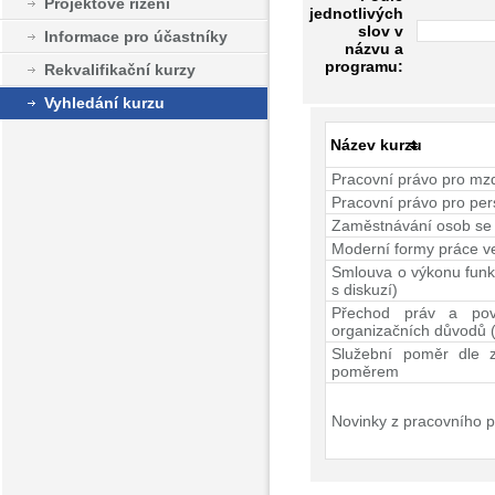
Projektové řízení
jednotlivých
slov v
Informace pro účastníky
názvu a
programu:
Rekvalifikační kurzy
Vyhledání kurzu
Název kurzu
Pracovní právo pro mz
Pracovní právo pro per
Zaměstnávání osob se 
Moderní formy práce v
Smlouva o výkonu funk
s diskuzí)
Přechod práv a povi
organizačních důvodů (
Služební poměr dle 
poměrem
Novinky z pracovního p